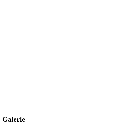
Tip
Hrănire, sortare, aerare
Material
PE-HD, PP-H
Automatizare
Disponibilă
Dimensiuni
La comandă
Galerie