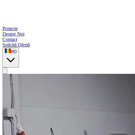
Proiecte
Despre Noi
Contact
Solicită Ofertă
RO