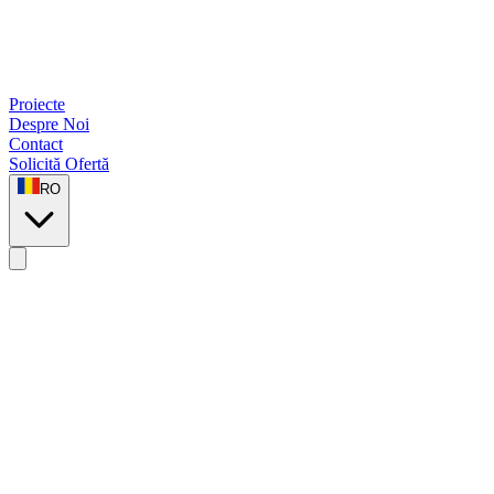
Proiecte
Despre Noi
Contact
Solicită Ofertă
RO