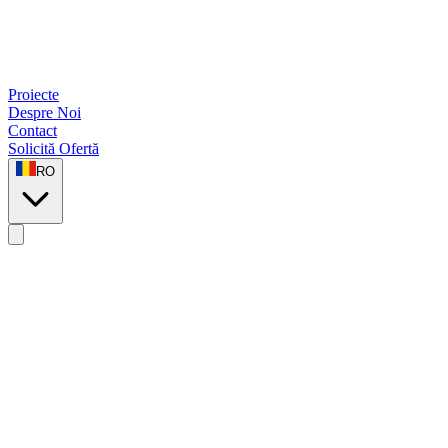
Proiecte
Despre Noi
Contact
Solicită Ofertă
RO