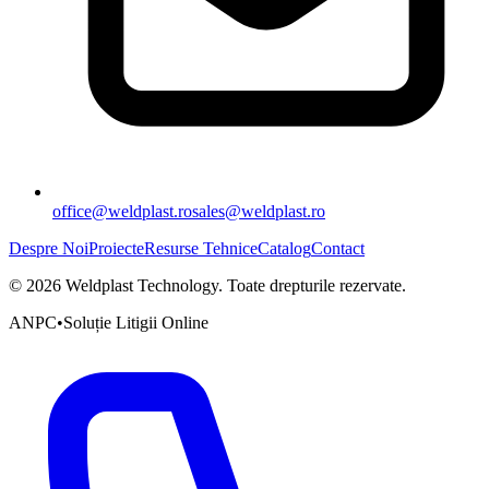
office@weldplast.ro
sales@weldplast.ro
Despre Noi
Proiecte
Resurse Tehnice
Catalog
Contact
©
2026
Weldplast Technology
.
Toate drepturile rezervate.
ANPC
•
Soluție Litigii Online