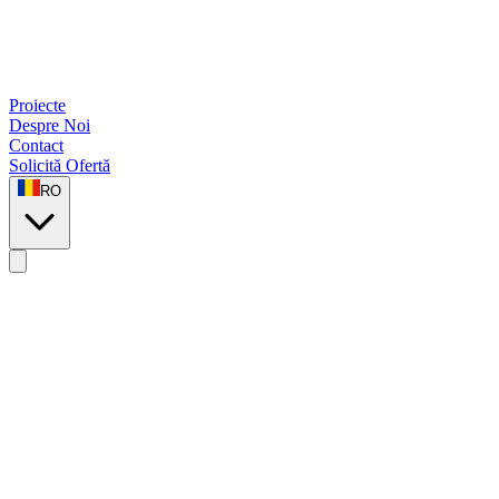
Proiecte
Despre Noi
Contact
Solicită Ofertă
RO