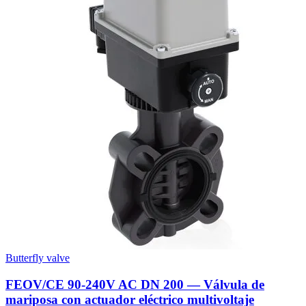
Butterfly valve
FEOV/CE 90-240V AC DN 200 — Válvula de
mariposa con actuador eléctrico multivoltaje