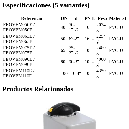
Especificaciones
(
5
variantes
)
Referencia
DN
d
PN
L
Peso
Material
FEOVEM050E /
50-
2074
40
16
-
PVC-U
FEOVEM050F
1''1/2
g
FEOVEM063E /
2254
50
63-2''
16
-
PVC-U
FEOVEM063F
g
FEOVEM075E /
75-
2480
65
10
-
PVC-U
FEOVEM075F
2''1/2
g
FEOVEM090E /
4000
80
90-3''
10
-
PVC-U
FEOVEM090F
g
FEOVEM110E /
4350
100
110-4''
10
-
PVC-U
FEOVEM110F
g
Productos Relacionados