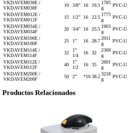
VKDAVEM038E /
1785
10
3/8”
16
19.5
PVC-U
VKDAVEM038F
g
VKDAVEM012E /
1775
15
1/2”
16
22.5
PVC-U
VKDAVEM012F
g
VKDAVEM034E /
1903
20
3/4”
16
25.5
PVC-U
VKDAVEM034F
g
VKDAVEM100E /
2011
25
1”
16
28.7
PVC-U
VKDAVEM100F
g
VKDAVEM114E /
1”
2369
32
16
32
PVC-U
VKDAVEM114F
1/4
g
VKDAVEM112E /
1”
2601
40
16
35
PVC-U
VKDAVEM112F
1/2
g
VKDAVEM200E /
3218
50
2”
*10
38.2
PVC-U
VKDAVEM200F
g
Productos Relacionados