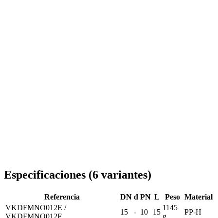
Entrega en toda Rumanía
Especificaciones
(
6
variantes
)
Referencia
DN
d
PN
L
Peso
Material
VKDFMNO012E /
1145
15
-
10
15
PP-H
VKDFMNO012F
g