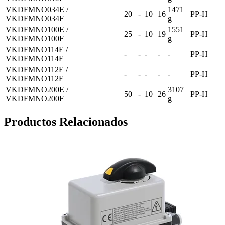
VKDFMNO034E /
1471
20
-
10
16
PP-H
VKDFMNO034F
g
VKDFMNO100E /
1551
25
-
10
19
PP-H
VKDFMNO100F
g
VKDFMNO114E /
-
-
-
-
-
PP-H
VKDFMNO114F
VKDFMNO112E /
-
-
-
-
-
PP-H
VKDFMNO112F
VKDFMNO200E /
3107
50
-
10
26
PP-H
VKDFMNO200F
g
Productos Relacionados