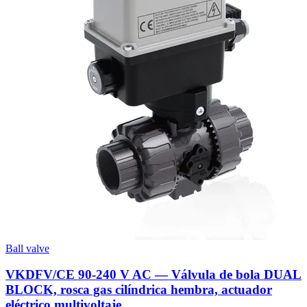
Ball valve
VKDFV/CE 90-240 V AC — Válvula de bola DUAL
BLOCK, rosca gas cilíndrica hembra, actuador
eléctrico multivoltaje