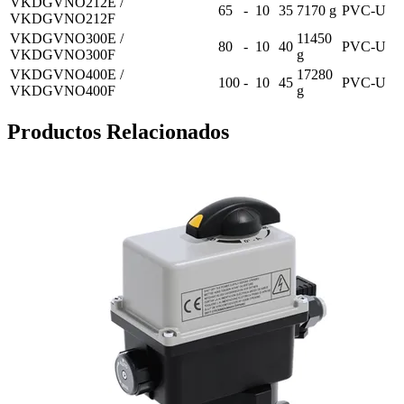
VKDGVNO212E /
65
-
10
35
7170 g
PVC-U
VKDGVNO212F
VKDGVNO300E /
11450
80
-
10
40
PVC-U
VKDGVNO300F
g
VKDGVNO400E /
17280
100
-
10
45
PVC-U
VKDGVNO400F
g
Productos Relacionados