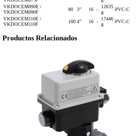
VKDOCEM090E /
12635
80
3”
16
-
PVC-C
VKDOCEM090F
g
VKDOCEM110E /
17446
100
4”
16
-
PVC-C
VKDOCEM110F
g
Productos Relacionados