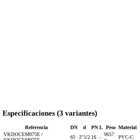
Entrega en toda Rumanía
Especificaciones
(
3
variantes
)
Referencia
DN
d
PN
L
Peso
Material
VKDOCEM075E /
9657
65
2"1/2
16
-
PVC-C
VKDOCEM075F
g