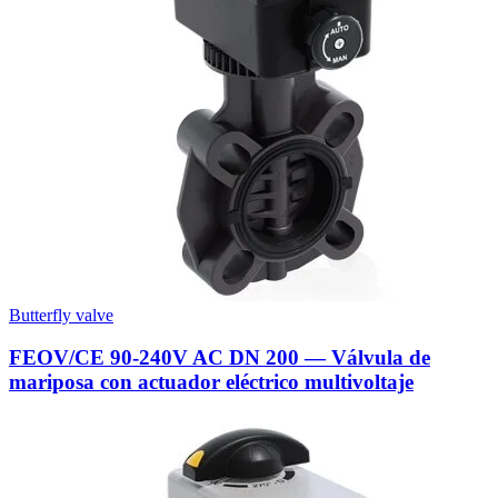
Butterfly valve
FEOV/CE 90-240V AC DN 200 — Válvula de
mariposa con actuador eléctrico multivoltaje