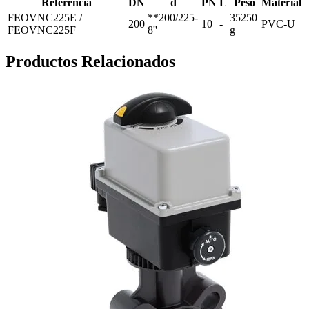
Referencia
DN
d
PN
L
Peso
Material
FEOVNC225E /
**200/225-
35250
200
10
-
PVC-U
FEOVNC225F
8''
g
Productos Relacionados