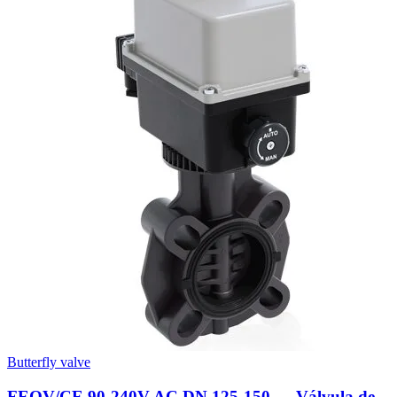
Butterfly valve
FEOV/CE 90-240V AC DN 125-150 — Válvula de