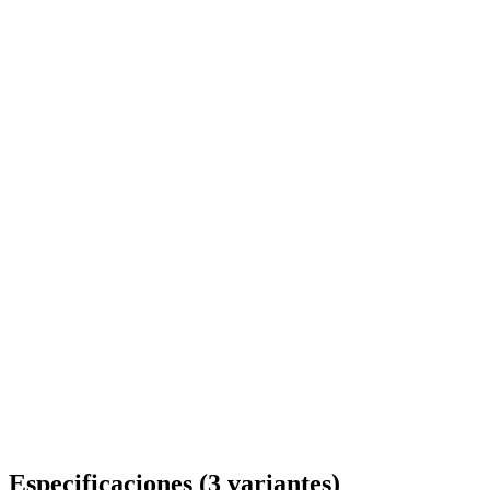
Entrega en toda Rumanía
Especificaciones
(
3
variantes
)