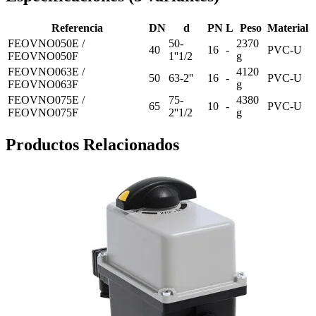
Referencia
DN
d
PN
L
Peso
Material
FEOVNO050E /
50-
2370
40
16
-
PVC-U
FEOVNO050F
1''1/2
g
FEOVNO063E /
4120
50
63-2''
16
-
PVC-U
FEOVNO063F
g
FEOVNO075E /
75-
4380
65
10
-
PVC-U
FEOVNO075F
2''1/2
g
Productos Relacionados