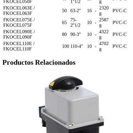
FKOCEL050F
1''1/2
g
FKOCEL063E /
2320
50
63-2''
16
-
PVC-C
FKOCEL063F
g
FKOCEL075E /
75-
2587
65
10
-
PVC-C
FKOCEL075F
2''1/2
g
FKOCEL090E /
4322
80
90-3''
10
-
PVC-C
FKOCEL090F
g
FKOCEL110E /
4702
100
110-4''
10
-
PVC-C
FKOCEL110F
g
Productos Relacionados