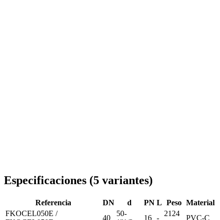
Entrega en toda Rumanía
Especificaciones
(
5
variantes
)
Referencia
DN
d
PN
L
Peso
Material
FKOCEL050E /
50-
2124
40
16
-
PVC-C