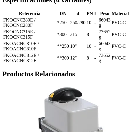
Especificaciones
(
4
variantes
)
Referencia
DN
d
PN
L
Peso
Material
FKOCNC280E /
66043
*250
250/280
10
-
PVC-C
FKOCNC280F
g
FKOCNC315E /
73652
*300
315
8
-
PVC-C
FKOCNC315F
g
FKOACNC810E /
66043
**250
10"
10
-
PVC-C
FKOACNC810F
g
FKOACNC812E /
73652
**300
12"
8
-
PVC-C
FKOACNC812F
g
Productos Relacionados