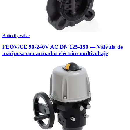
Butterfly valve
FEOV/CE 90-240V AC DN 125-150 — Válvula de
mariposa con actuador eléctrico multivoltaje