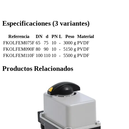
Entrega en toda Rumanía
Especificaciones
(
3
variantes
)
Referencia
DN
d
PN
L
Peso
Material
FKOLFEM075F
65
75
10
-
3000 g
PVDF
FKOLFEM090F
80
90
10
-
5150 g
PVDF
FKOLFEM110F
100
110
10
-
5500 g
PVDF
Productos Relacionados