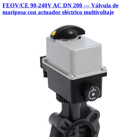
FEOV/CE 90-240V AC DN 200 — Válvula de
mariposa con actuador eléctrico multivoltaje