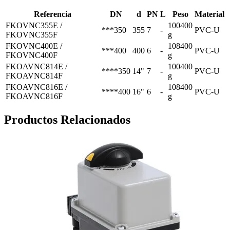
Referencia
DN
d
PN
L
Peso
Material
FKOVNC355E /
100400
***350
355
7
-
PVC-U
FKOVNC355F
g
FKOVNC400E /
108400
***400
400
6
-
PVC-U
FKOVNC400F
g
FKOAVNC814E /
100400
****350
14"
7
-
PVC-U
FKOAVNC814F
g
FKOAVNC816E /
108400
****400
16"
6
-
PVC-U
FKOAVNC816F
g
Productos Relacionados