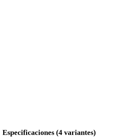
Entrega en toda Rumanía
Especificaciones
(
4
variantes
)