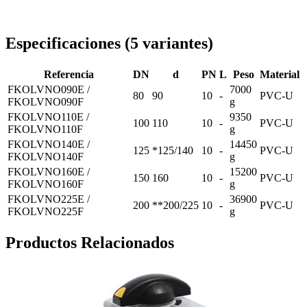
Entrega en toda Rumanía
Especificaciones
(
5
variantes
)
Referencia
DN
d
PN
L
Peso
Material
FKOLVNO090E /
7000
80
90
10
-
PVC-U
FKOLVNO090F
g
FKOLVNO110E /
9350
100
110
10
-
PVC-U
FKOLVNO110F
g
FKOLVNO140E /
14450
125
*125/140
10
-
PVC-U
FKOLVNO140F
g
FKOLVNO160E /
15200
150
160
10
-
PVC-U
FKOLVNO160F
g
FKOLVNO225E /
36900
200
**200/225
10
-
PVC-U
FKOLVNO225F
g
Productos Relacionados