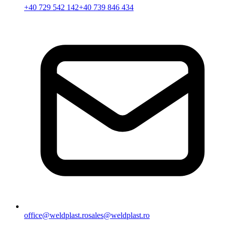
+40 729 542 142
+40 739 846 434
office@weldplast.ro
sales@weldplast.ro