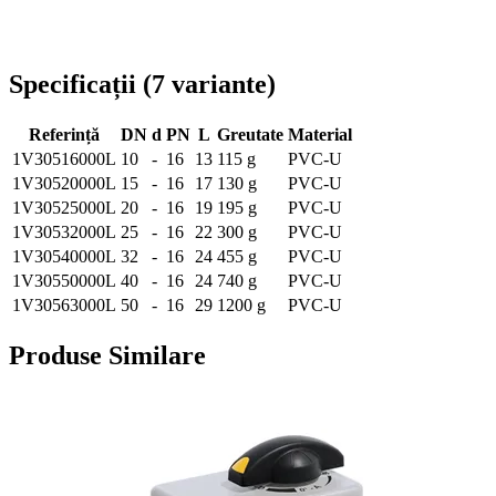
Livrare în toată România
Specificații
(
7
variante
)
Referință
DN
d
PN
L
Greutate
Material
1V30516000L
10
-
16
13
115 g
PVC-U
1V30520000L
15
-
16
17
130 g
PVC-U
1V30525000L
20
-
16
19
195 g
PVC-U
1V30532000L
25
-
16
22
300 g
PVC-U
1V30540000L
32
-
16
24
455 g
PVC-U
1V30550000L
40
-
16
24
740 g
PVC-U
1V30563000L
50
-
16
29
1200 g
PVC-U
Produse Similare