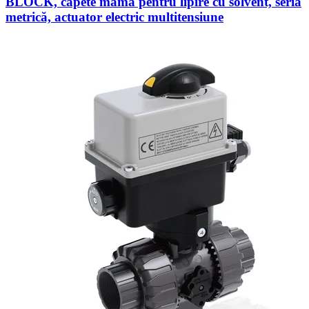
BLOCK, capete mamă pentru lipire cu solvent, seria
metrică, actuator electric multitensiune