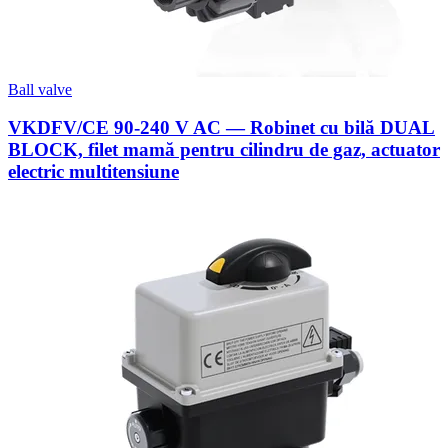
Ball valve
VKDFV/CE 90-240 V AC — Robinet cu bilă DUAL
BLOCK, filet mamă pentru cilindru de gaz, actuator
electric multitensiune