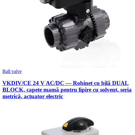
Ball valve
VKDIV/CE 24 V AC/DC — Robinet cu bilă DUAL
BLOCK, capete mamă pentru lipire cu solvent, seria
metrică, actuator electric