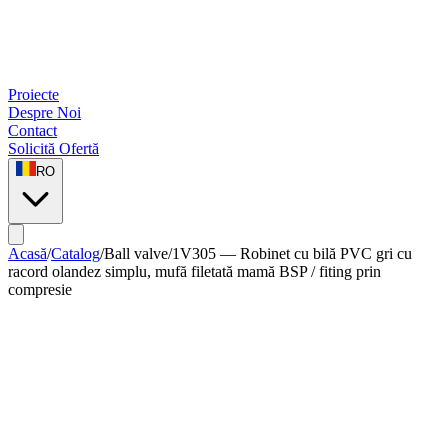
Proiecte
Despre Noi
Contact
Solicită Ofertă
RO
Acasă
/
Catalog
/
Ball valve
/
1V305 — Robinet cu bilă PVC gri cu
racord olandez simplu, mufă filetată mamă BSP / fiting prin
compresie