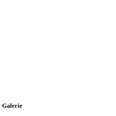
Tip
Hrănire, sortare, aerare
Material
PE-HD, PP-H
Automatizare
Disponibilă
Dimensiuni
La comandă
Galerie