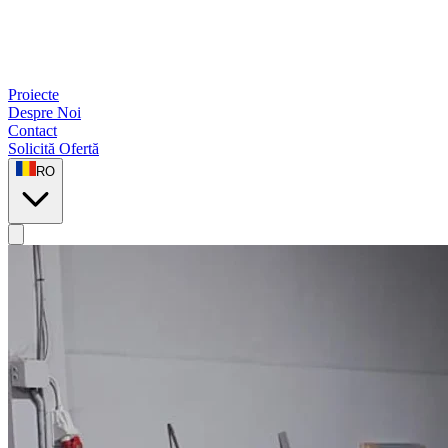
Proiecte
Despre Noi
Contact
Solicită Ofertă
RO