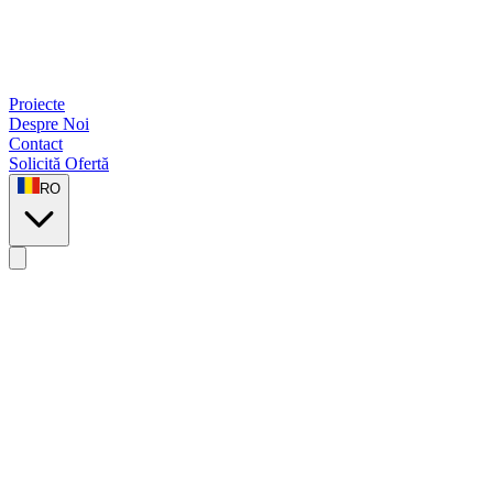
Proiecte
Despre Noi
Contact
Solicită Ofertă
RO