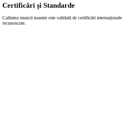
sustenabilă.
Certificări și Standarde
Calitatea muncii noastre este validată de certificări internaționale
recunoscute.