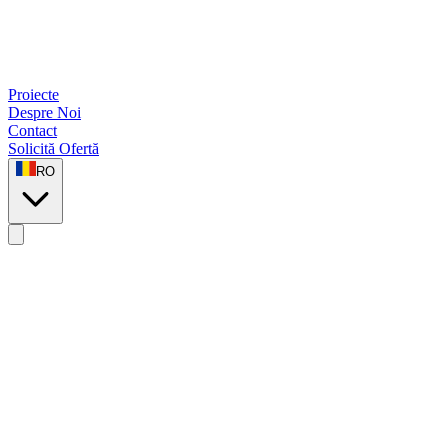
Proiecte
Despre Noi
Contact
Solicită Ofertă
RO