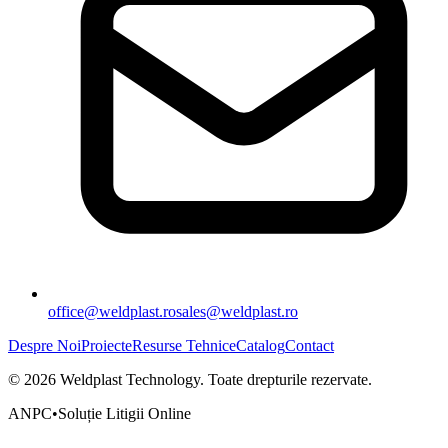
office@weldplast.ro
sales@weldplast.ro
Despre Noi
Proiecte
Resurse Tehnice
Catalog
Contact
©
2026
Weldplast Technology
.
Toate drepturile rezervate.
ANPC
•
Soluție Litigii Online