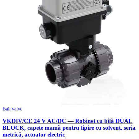
Ball valve
VKDIV/CE 24 V AC/DC — Robinet cu bilă DUAL
BLOCK, capete mamă pentru lipire cu solvent, seria
metrică, actuator electric