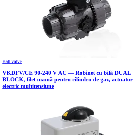
Ball valve
VKDFV/CE 90-240 V AC — Robinet cu bilă DUAL
BLOCK, filet mamă pentru cilindru de gaz, actuator
electric multitensiune