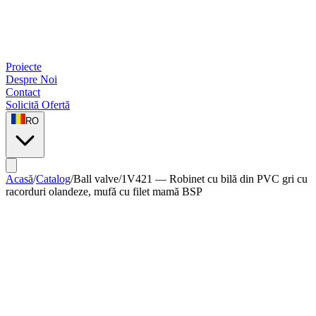
Proiecte
Despre Noi
Contact
Solicită Ofertă
RO
Acasă
/
Catalog
/
Ball valve
/
1V421 — Robinet cu bilă din PVC gri cu
racorduri olandeze, mufă cu filet mamă BSP