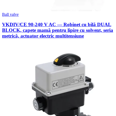
Ball valve
VKDIV/CE 90-240 V AC — Robinet cu bilă DUAL
BLOCK, capete mamă pentru lipire cu solvent, seria
metrică, actuator electric multitensiune