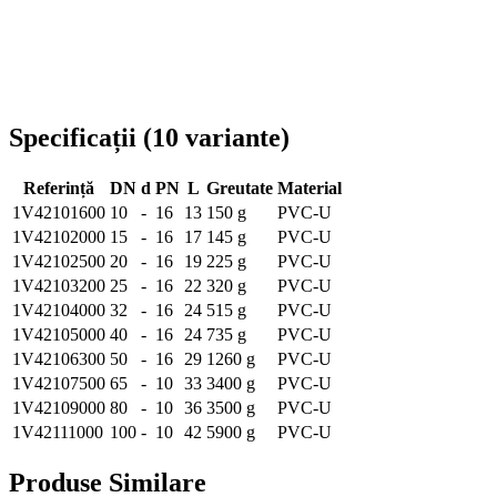
Livrare în toată România
Specificații
(
10
variante
)
Referință
DN
d
PN
L
Greutate
Material
1V42101600
10
-
16
13
150 g
PVC-U
1V42102000
15
-
16
17
145 g
PVC-U
1V42102500
20
-
16
19
225 g
PVC-U
1V42103200
25
-
16
22
320 g
PVC-U
1V42104000
32
-
16
24
515 g
PVC-U
1V42105000
40
-
16
24
735 g
PVC-U
1V42106300
50
-
16
29
1260 g
PVC-U
1V42107500
65
-
10
33
3400 g
PVC-U
1V42109000
80
-
10
36
3500 g
PVC-U
1V42111000
100
-
10
42
5900 g
PVC-U
Produse Similare