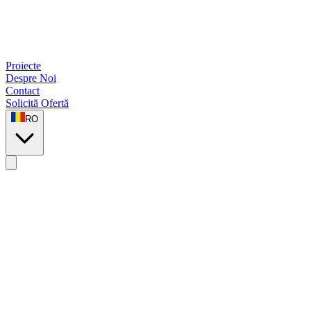
Proiecte
Despre Noi
Contact
Solicită Ofertă
RO