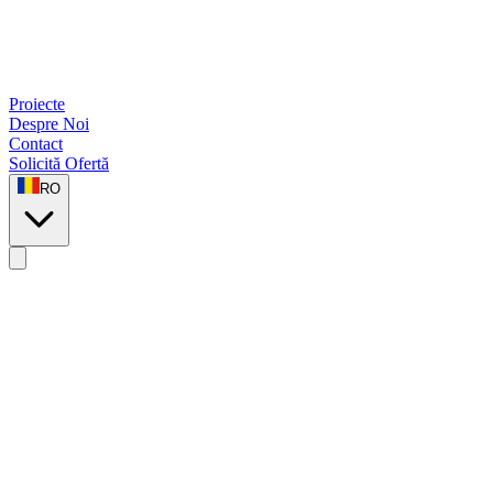
Proiecte
Despre Noi
Contact
Solicită Ofertă
RO