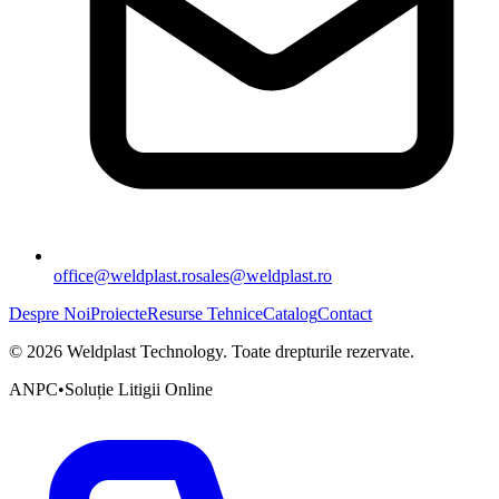
office@weldplast.ro
sales@weldplast.ro
Despre Noi
Proiecte
Resurse Tehnice
Catalog
Contact
©
2026
Weldplast Technology
.
Toate drepturile rezervate.
ANPC
•
Soluție Litigii Online