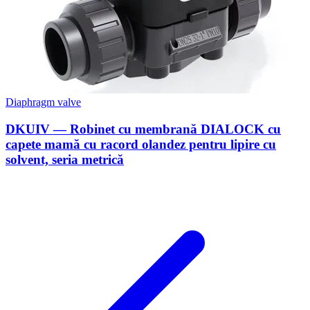
Diaphragm valve
DKUIV — Robinet cu membrană DIALOCK cu
capete mamă cu racord olandez pentru lipire cu
solvent, seria metrică