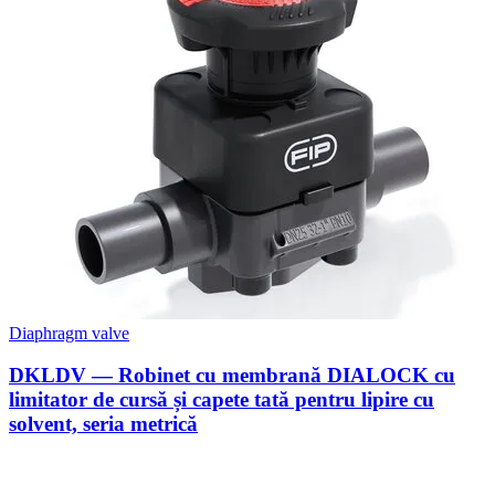
Diaphragm valve
DKLDV — Robinet cu membrană DIALOCK cu
limitator de cursă și capete tată pentru lipire cu
solvent, seria metrică