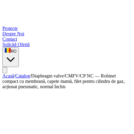
Proiecte
Despre Noi
Contact
Solicită Ofertă
RO
Acasă
/
Catalog
/
Diaphragm valve
/
CMFV/CP NC — Robinet
compact cu membrană, capete mamă, filet pentru cilindru de gaz,
acționat pneumatic, normal închis