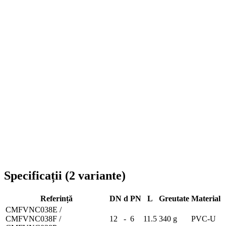
Livrare în toată România
Specificații
(
2
variante
)
Referință
DN
d
PN
L
Greutate
Material
CMFVNC038E /
CMFVNC038F /
12
-
6
11.5
340 g
PVC-U