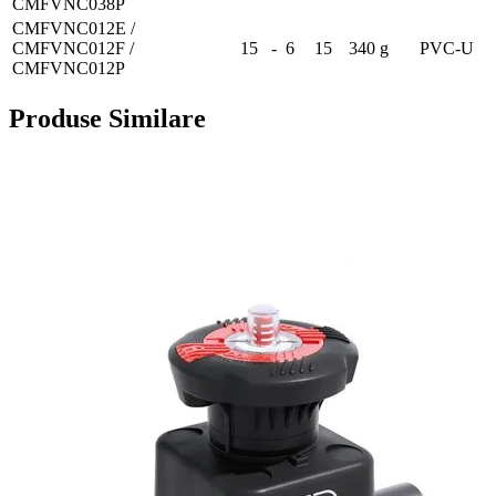
CMFVNC038P
CMFVNC012E /
CMFVNC012F /
15
-
6
15
340 g
PVC-U
CMFVNC012P
Produse Similare