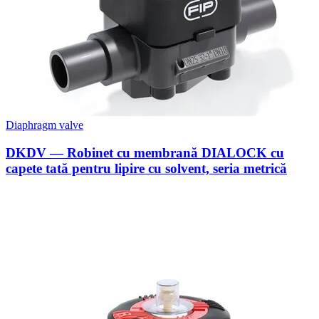
Diaphragm valve
DKDV — Robinet cu membrană DIALOCK cu
capete tată pentru lipire cu solvent, seria metrică