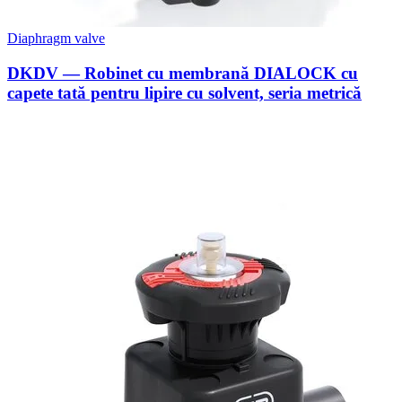
Diaphragm valve
DKDV — Robinet cu membrană DIALOCK cu
capete tată pentru lipire cu solvent, seria metrică