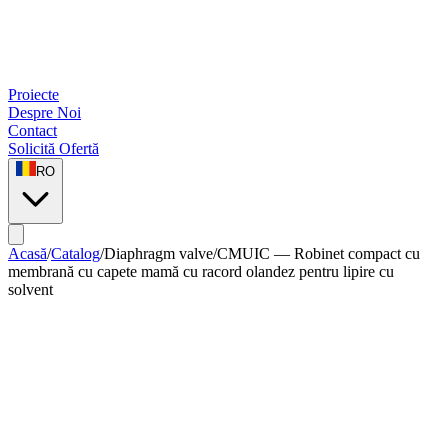
Proiecte
Despre Noi
Contact
Solicită Ofertă
RO
Acasă
/
Catalog
/
Diaphragm valve
/
CMUIC — Robinet compact cu
membrană cu capete mamă cu racord olandez pentru lipire cu
solvent