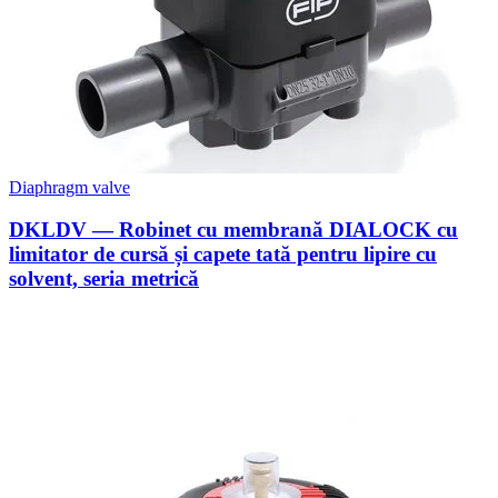
Diaphragm valve
DKLDV — Robinet cu membrană DIALOCK cu
limitator de cursă și capete tată pentru lipire cu
solvent, seria metrică