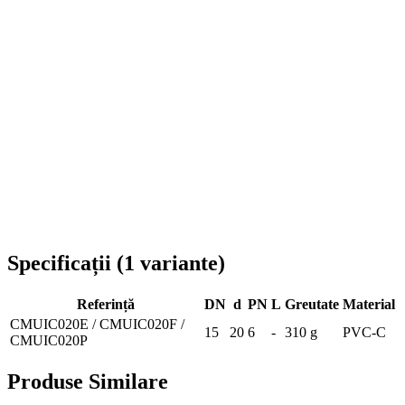
Livrare în toată România
Specificații
(
1
variante
)
Referință
DN
d
PN
L
Greutate
Material
CMUIC020E / CMUIC020F /
15
20
6
-
310 g
PVC-C
CMUIC020P
Produse Similare