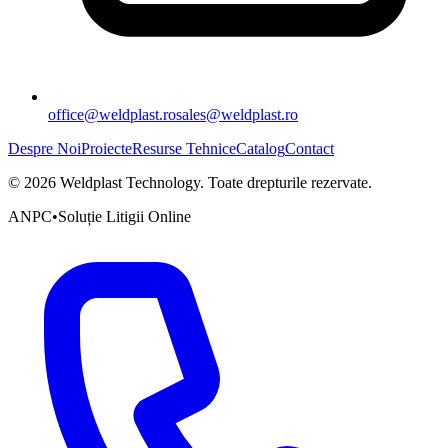
office@weldplast.ro
sales@weldplast.ro
Despre Noi
Proiecte
Resurse Tehnice
Catalog
Contact
©
2026
Weldplast Technology
.
Toate drepturile rezervate.
ANPC
•
Soluție Litigii Online