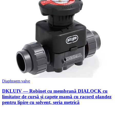
Diaphragm valve
DKLUIV — Robinet cu membrană DIALOCK cu
limitator de cursă și capete mamă cu racord olandez
pentru lipire cu solvent, seria metrică