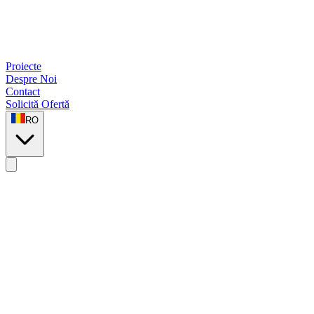
Proiecte
Despre Noi
Contact
Solicită Ofertă
RO