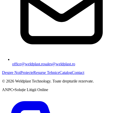
office@weldplast.ro
sales@weldplast.ro
Despre Noi
Proiecte
Resurse Tehnice
Catalog
Contact
©
2026
Weldplast Technology
.
Toate drepturile rezervate.
ANPC
•
Soluție Litigii Online