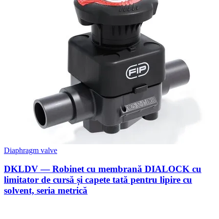
Diaphragm valve
DKLDV — Robinet cu membrană DIALOCK cu
limitator de cursă și capete tată pentru lipire cu
solvent, seria metrică