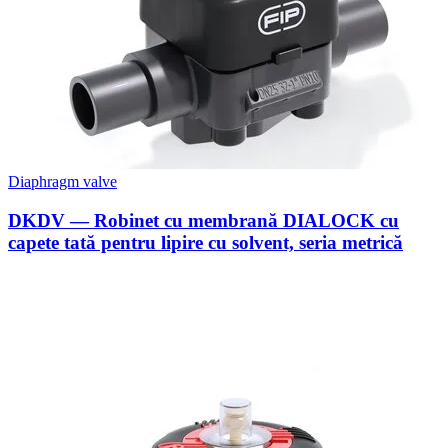
Diaphragm valve
DKDV — Robinet cu membrană DIALOCK cu
capete tată pentru lipire cu solvent, seria metrică