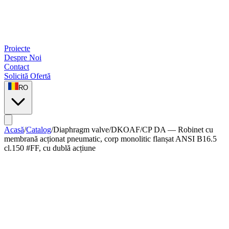
Proiecte
Despre Noi
Contact
Solicită Ofertă
RO
Acasă
/
Catalog
/
Diaphragm valve
/
DKOAF/CP DA — Robinet cu
membrană acționat pneumatic, corp monolitic flanșat ANSI B16.5
cl.150 #FF, cu dublă acțiune