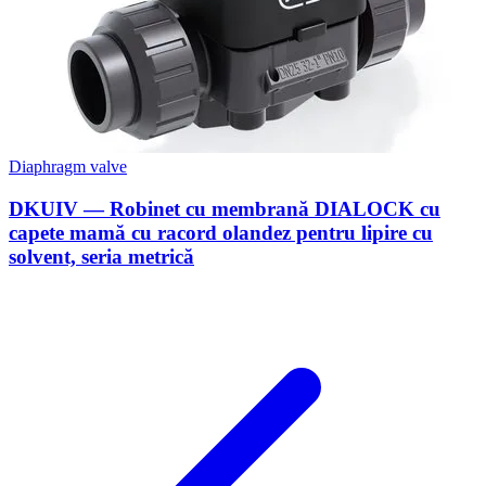
Diaphragm valve
DKUIV — Robinet cu membrană DIALOCK cu
capete mamă cu racord olandez pentru lipire cu
solvent, seria metrică