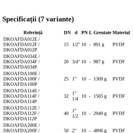
Livrare în toată România
Specificații
(
7
variante
)
Referință
DN
d
PN
L
Greutate
Material
DKOAFDA012E /
DKOAFDA012F /
15
1/2"
10
-
891 g
PVDF
DKOAFDA012P
DKOAFDA034E /
DKOAFDA034F /
20
3/4"
10
-
987 g
PVDF
DKOAFDA034P
DKOAFDA100E /
DKOAFDA100F /
25
1"
10
-
1309 g
PVDF
DKOAFDA100P
DKOAFDA114E /
1"
DKOAFDA114F /
32
10
-
1565 g
PVDF
1/4
DKOAFDA114P
DKOAFDA112E /
1"
DKOAFDA112F /
40
10
-
2949 g
PVDF
1/2
DKOAFDA112P
DKOAFDA200E /
DKOAFDA200F /
50
2"
10
-
4896 g
PVDF