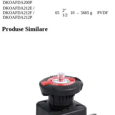
DKOAFDA200P
DKOAFDA212E /
2"
DKOAFDA212F /
65
10
-
5665 g
PVDF
1/2
DKOAFDA212P
Produse Similare