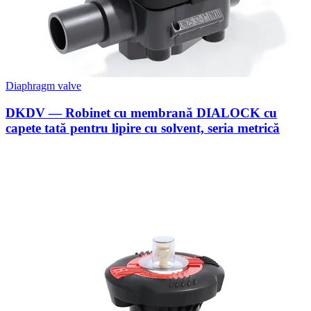
Diaphragm valve
DKDV — Robinet cu membrană DIALOCK cu
capete tată pentru lipire cu solvent, seria metrică