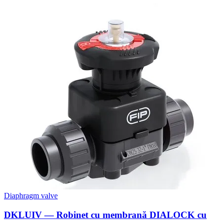
Diaphragm valve
DKLUIV — Robinet cu membrană DIALOCK cu