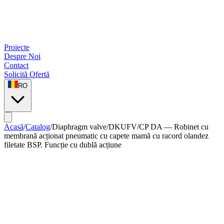
Proiecte
Despre Noi
Contact
Solicită Ofertă
RO
Acasă
/
Catalog
/
Diaphragm valve
/
DKUFV/CP DA — Robinet cu
membrană acționat pneumatic cu capete mamă cu racord olandez
filetate BSP. Funcție cu dublă acțiune