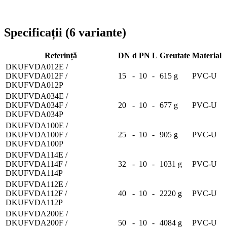
Livrare în toată România
Specificații
(
6
variante
)
Referință
DN
d
PN
L
Greutate
Material
DKUFVDA012E /
DKUFVDA012F /
15
-
10
-
615 g
PVC-U
DKUFVDA012P
DKUFVDA034E /
DKUFVDA034F /
20
-
10
-
677 g
PVC-U
DKUFVDA034P
DKUFVDA100E /
DKUFVDA100F /
25
-
10
-
905 g
PVC-U
DKUFVDA100P
DKUFVDA114E /
DKUFVDA114F /
32
-
10
-
1031 g
PVC-U
DKUFVDA114P
DKUFVDA112E /
DKUFVDA112F /
40
-
10
-
2220 g
PVC-U
DKUFVDA112P
DKUFVDA200E /
DKUFVDA200F /
50
-
10
-
4084 g
PVC-U