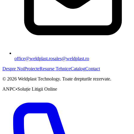
office@weldplast.ro
sales@weldplast.ro
Despre Noi
Proiecte
Resurse Tehnice
Catalog
Contact
©
2026
Weldplast Technology
.
Toate drepturile rezervate.
ANPC
•
Soluție Litigii Online