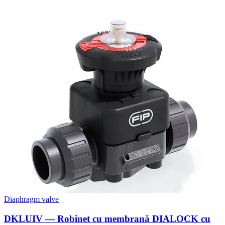
Diaphragm valve
DKLUIV — Robinet cu membrană DIALOCK cu