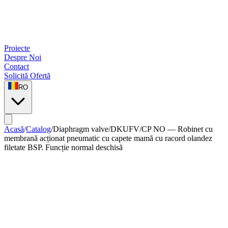
Proiecte
Despre Noi
Contact
Solicită Ofertă
RO
Acasă
/
Catalog
/
Diaphragm valve
/
DKUFV/CP NO — Robinet cu
membrană acționat pneumatic cu capete mamă cu racord olandez
filetate BSP. Funcție normal deschisă