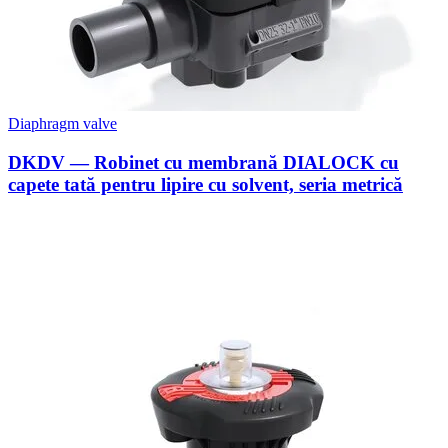
Diaphragm valve
DKDV — Robinet cu membrană DIALOCK cu
capete tată pentru lipire cu solvent, seria metrică