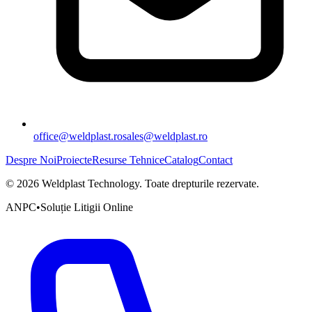
office@weldplast.ro
sales@weldplast.ro
Despre Noi
Proiecte
Resurse Tehnice
Catalog
Contact
©
2026
Weldplast Technology
.
Toate drepturile rezervate.
ANPC
•
Soluție Litigii Online