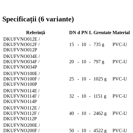
Livrare în toată România
Specificații
(
6
variante
)
Referință
DN
d
PN
L
Greutate
Material
DKUFVNO012E /
DKUFVNO012F /
15
-
10
-
735 g
PVC-U
DKUFVNO012P
DKUFVNO034E /
DKUFVNO034F /
20
-
10
-
797 g
PVC-U
DKUFVNO034P
DKUFVNO100E /
DKUFVNO100F /
25
-
10
-
1025 g
PVC-U
DKUFVNO100P
DKUFVNO114E /
DKUFVNO114F /
32
-
10
-
1151 g
PVC-U
DKUFVNO114P
DKUFVNO112E /
DKUFVNO112F /
40
-
10
-
2462 g
PVC-U
DKUFVNO112P
DKUFVNO200E /
DKUFVNO200F /
50
-
10
-
4522 g
PVC-U