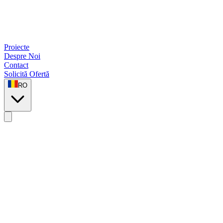
Proiecte
Despre Noi
Contact
Solicită Ofertă
RO