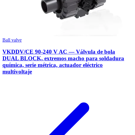
Ball valve
VKDDV/CE 90-240 V AC — Válvula de bola
DUAL BLOCK, extremos macho para soldadura
química, serie métrica, actuador eléctrico
multivoltaje