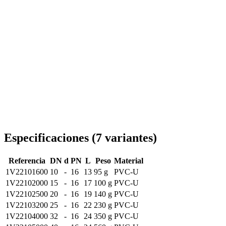
Entrega en toda Rumanía
Especificaciones
(
7
variantes
)
Referencia
DN
d
PN
L
Peso
Material
1V22101600
10
-
16
13
95 g
PVC-U
1V22102000
15
-
16
17
100 g
PVC-U
1V22102500
20
-
16
19
140 g
PVC-U
1V22103200
25
-
16
22
230 g
PVC-U
1V22104000
32
-
16
24
350 g
PVC-U