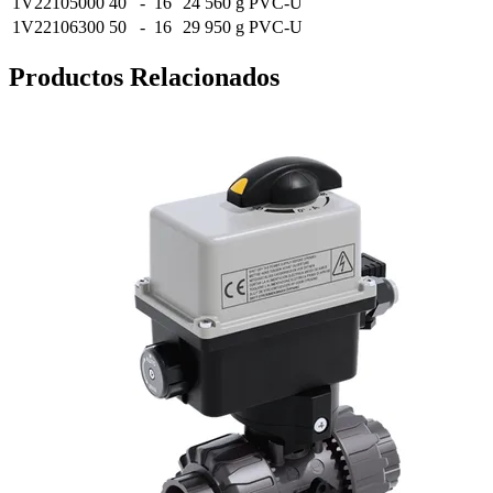
1V22105000
40
-
16
24
560 g
PVC-U
1V22106300
50
-
16
29
950 g
PVC-U
Productos Relacionados