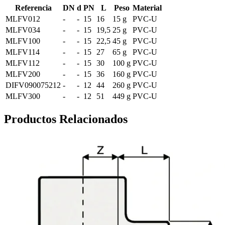
Referencia
DN
d
PN
L
Peso
Material
MLFV012
-
-
15
16
15 g
PVC-U
MLFV034
-
-
15
19,5
25 g
PVC-U
MLFV100
-
-
15
22,5
45 g
PVC-U
MLFV114
-
-
15
27
65 g
PVC-U
MLFV112
-
-
15
30
100 g
PVC-U
MLFV200
-
-
15
36
160 g
PVC-U
DIFV090075212
-
-
12
44
260 g
PVC-U
MLFV300
-
-
12
51
449 g
PVC-U
Productos Relacionados