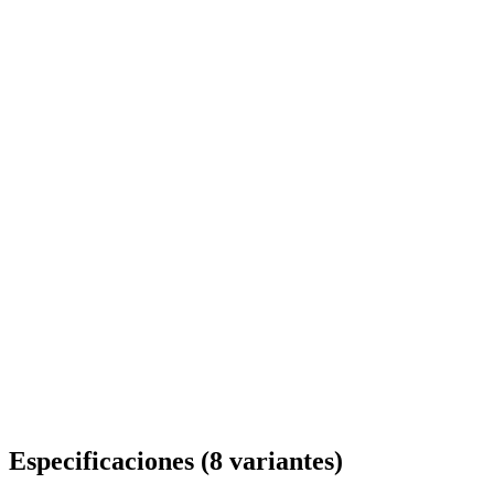
Entrega en toda Rumanía
Especificaciones
(
8
variantes
)