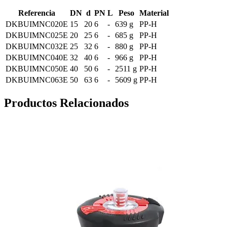
Referencia
DN
d
PN
L
Peso
Material
DKBUIMNC020E
15
20
6
-
639 g
PP-H
DKBUIMNC025E
20
25
6
-
685 g
PP-H
DKBUIMNC032E
25
32
6
-
880 g
PP-H
DKBUIMNC040E
32
40
6
-
966 g
PP-H
DKBUIMNC050E
40
50
6
-
2511 g
PP-H
DKBUIMNC063E
50
63
6
-
5609 g
PP-H
Productos Relacionados