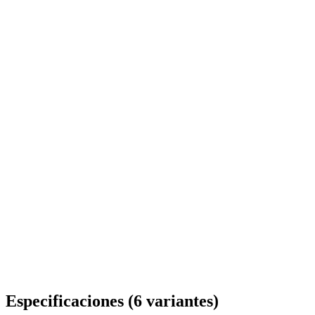
Entrega en toda Rumanía
Especificaciones
(
6
variantes
)