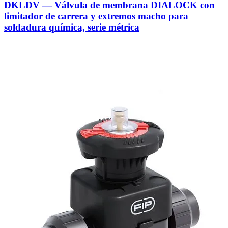
DKLDV — Válvula de membrana DIALOCK con
limitador de carrera y extremos macho para
soldadura química, serie métrica