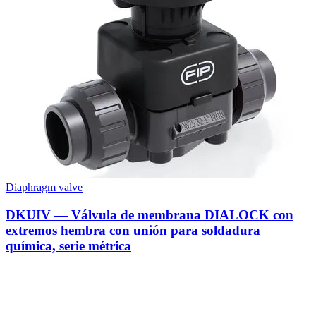
Diaphragm valve
DKUIV — Válvula de membrana DIALOCK con
extremos hembra con unión para soldadura
química, serie métrica