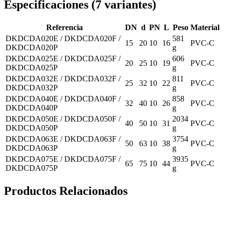
Especificaciones
(
7
variantes
)
Referencia
DN
d
PN
L
Peso
Material
DKDCDA020E / DKDCDA020F /
581
15
20
10
16
PVC-C
DKDCDA020P
g
DKDCDA025E / DKDCDA025F /
606
20
25
10
19
PVC-C
DKDCDA025P
g
DKDCDA032E / DKDCDA032F /
811
25
32
10
22
PVC-C
DKDCDA032P
g
DKDCDA040E / DKDCDA040F /
858
32
40
10
26
PVC-C
DKDCDA040P
g
DKDCDA050E / DKDCDA050F /
2034
40
50
10
31
PVC-C
DKDCDA050P
g
DKDCDA063E / DKDCDA063F /
3754
50
63
10
38
PVC-C
DKDCDA063P
g
DKDCDA075E / DKDCDA075F /
3935
65
75
10
44
PVC-C
DKDCDA075P
g
Productos Relacionados