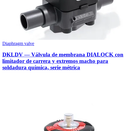
Diaphragm valve
DKLDV — Válvula de membrana DIALOCK con
limitador de carrera y extremos macho para
soldadura química, serie métrica