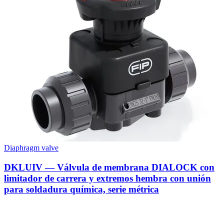
Diaphragm valve
DKLUIV — Válvula de membrana DIALOCK con
limitador de carrera y extremos hembra con unión
para soldadura química, serie métrica