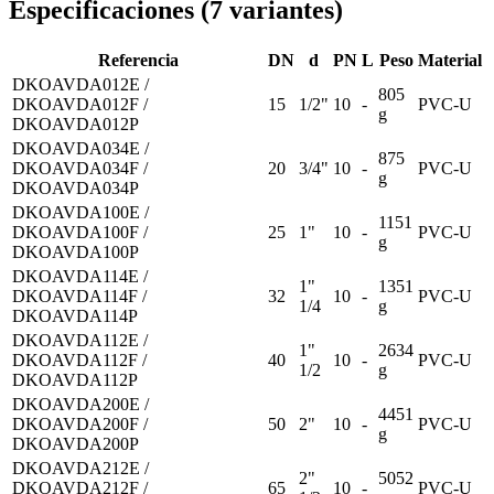
Especificaciones
(
7
variantes
)
Referencia
DN
d
PN
L
Peso
Material
DKOAVDA012E /
805
DKOAVDA012F /
15
1/2"
10
-
PVC-U
g
DKOAVDA012P
DKOAVDA034E /
875
DKOAVDA034F /
20
3/4"
10
-
PVC-U
g
DKOAVDA034P
DKOAVDA100E /
1151
DKOAVDA100F /
25
1"
10
-
PVC-U
g
DKOAVDA100P
DKOAVDA114E /
1"
1351
DKOAVDA114F /
32
10
-
PVC-U
1/4
g
DKOAVDA114P
DKOAVDA112E /
1"
2634
DKOAVDA112F /
40
10
-
PVC-U
1/2
g
DKOAVDA112P
DKOAVDA200E /
4451
DKOAVDA200F /
50
2"
10
-
PVC-U
g
DKOAVDA200P
DKOAVDA212E /
2"
5052
DKOAVDA212F /
65
10
-
PVC-U