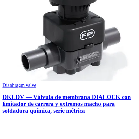
Diaphragm valve
DKLDV — Válvula de membrana DIALOCK con
limitador de carrera y extremos macho para
soldadura química, serie métrica