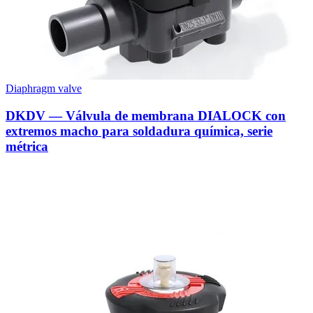
Diaphragm valve
DKDV — Válvula de membrana DIALOCK con
extremos macho para soldadura química, serie
métrica