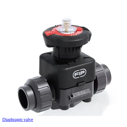
Diaphragm valve