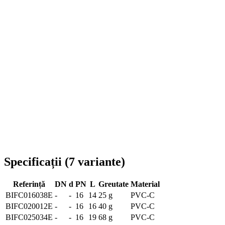
Livrare în toată România
Specificații
(
7
variante
)
Referință
DN
d
PN
L
Greutate
Material
BIFC016038E
-
-
16
14
25 g
PVC-C
BIFC020012E
-
-
16
16
40 g
PVC-C
BIFC025034E
-
-
16
19
68 g
PVC-C