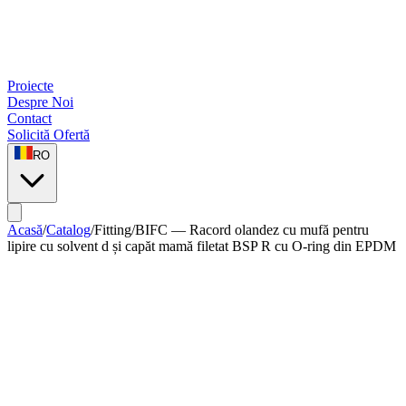
Proiecte
Despre Noi
Contact
Solicită Ofertă
RO
Acasă
/
Catalog
/
Fitting
/
BIFC — Racord olandez cu mufă pentru
lipire cu solvent d și capăt mamă filetat BSP R cu O-ring din EPDM