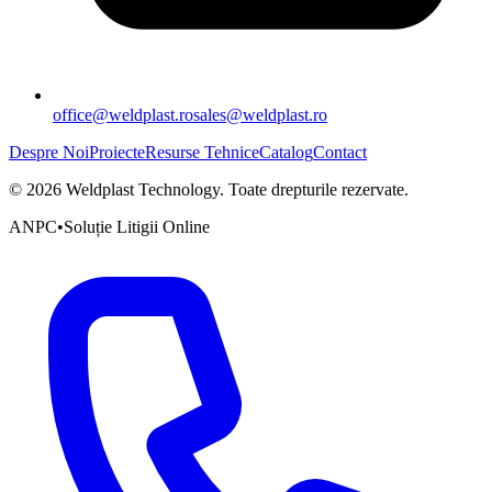
office@weldplast.ro
sales@weldplast.ro
Despre Noi
Proiecte
Resurse Tehnice
Catalog
Contact
©
2026
Weldplast Technology
.
Toate drepturile rezervate.
ANPC
•
Soluție Litigii Online