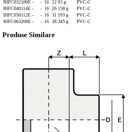
BIFC032100E
-
-
16
22
93 g
PVC-C
BIFC040114E
-
-
16
26
158 g
PVC-C
BIFC050112E
-
-
16
31
193 g
PVC-C
BIFC063200E
-
-
16
38
345 g
PVC-C
Produse Similare