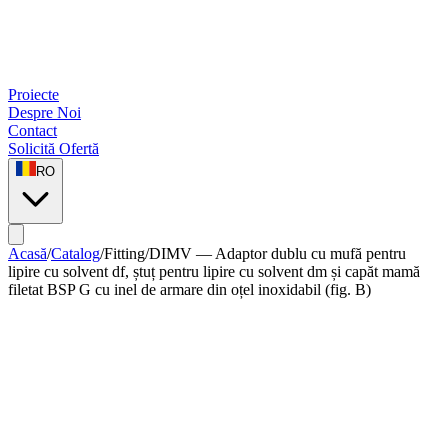
Proiecte
Despre Noi
Contact
Solicită Ofertă
RO
Acasă
/
Catalog
/
Fitting
/
DIMV — Adaptor dublu cu mufă pentru
lipire cu solvent df, ștuț pentru lipire cu solvent dm și capăt mamă
filetat BSP G cu inel de armare din oțel inoxidabil (fig. B)