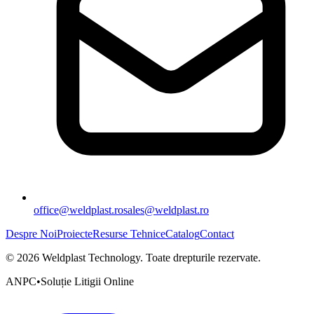
office@weldplast.ro
sales@weldplast.ro
Despre Noi
Proiecte
Resurse Tehnice
Catalog
Contact
©
2026
Weldplast Technology
.
Toate drepturile rezervate.
ANPC
•
Soluție Litigii Online