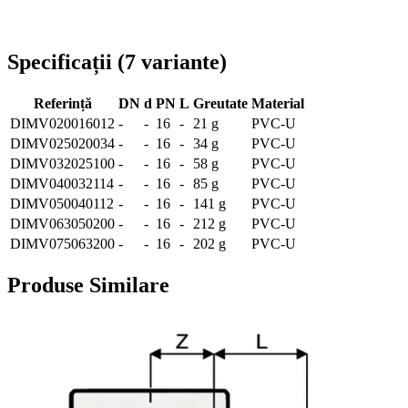
Livrare în toată România
Specificații
(
7
variante
)
Referință
DN
d
PN
L
Greutate
Material
DIMV020016012
-
-
16
-
21 g
PVC-U
DIMV025020034
-
-
16
-
34 g
PVC-U
DIMV032025100
-
-
16
-
58 g
PVC-U
DIMV040032114
-
-
16
-
85 g
PVC-U
DIMV050040112
-
-
16
-
141 g
PVC-U
DIMV063050200
-
-
16
-
212 g
PVC-U
DIMV075063200
-
-
16
-
202 g
PVC-U
Produse Similare