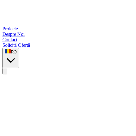
Proiecte
Despre Noi
Contact
Solicită Ofertă
RO