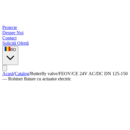
Proiecte
Despre Noi
Contact
Solicită Ofertă
RO
Acasă
/
Catalog
/
Butterfly valve
/
FEOV/CE 24V AC/DC DN 125-150
— Robinet fluture cu actuator electric