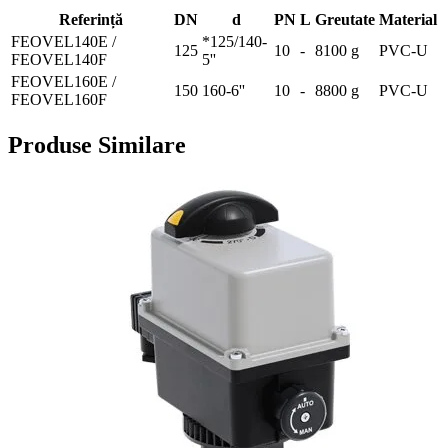
Referință
DN
d
PN
L
Greutate
Material
FEOVEL140E /
*125/140-
125
10
-
8100 g
PVC-U
FEOVEL140F
5''
FEOVEL160E /
150
160-6''
10
-
8800 g
PVC-U
FEOVEL160F
Produse Similare