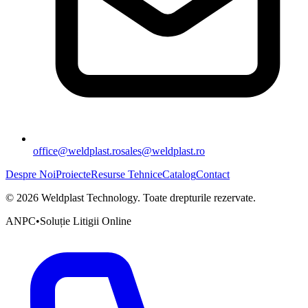
office@weldplast.ro
sales@weldplast.ro
Despre Noi
Proiecte
Resurse Tehnice
Catalog
Contact
©
2026
Weldplast Technology
.
Toate drepturile rezervate.
ANPC
•
Soluție Litigii Online