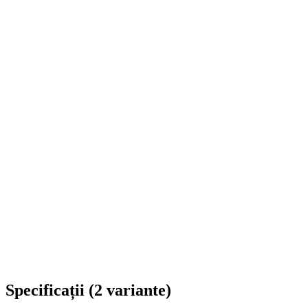
Livrare în toată România
Specificații
(
2
variante
)