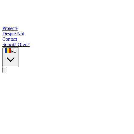
Proiecte
Despre Noi
Contact
Solicită Ofertă
RO