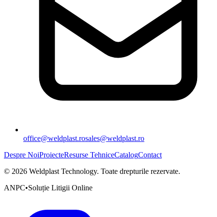
office@weldplast.ro
sales@weldplast.ro
Despre Noi
Proiecte
Resurse Tehnice
Catalog
Contact
©
2026
Weldplast Technology
.
Toate drepturile rezervate.
ANPC
•
Soluție Litigii Online