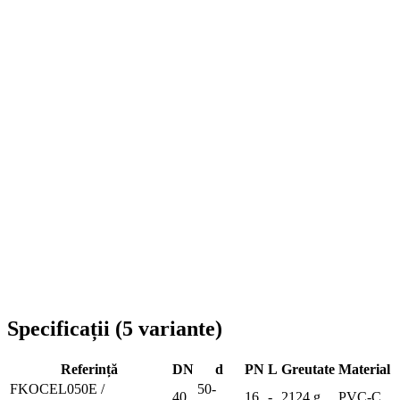
Livrare în toată România
Specificații
(
5
variante
)
Referință
DN
d
PN
L
Greutate
Material
FKOCEL050E /
50-
40
16
-
2124 g
PVC-C