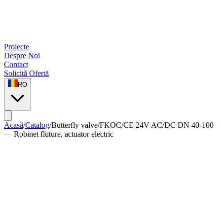
Proiecte
Despre Noi
Contact
Solicită Ofertă
RO
Acasă
/
Catalog
/
Butterfly valve
/
FKOC/CE 24V AC/DC DN 40-100
— Robinet fluture, actuator electric