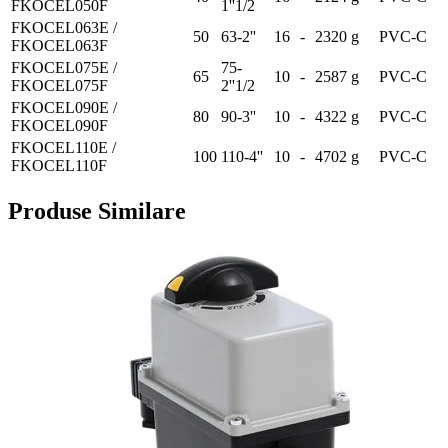
FKOCEL050F
1''1/2
FKOCEL063E /
50
63-2''
16
-
2320 g
PVC-C
FKOCEL063F
FKOCEL075E /
75-
65
10
-
2587 g
PVC-C
FKOCEL075F
2''1/2
FKOCEL090E /
80
90-3''
10
-
4322 g
PVC-C
FKOCEL090F
FKOCEL110E /
100
110-4''
10
-
4702 g
PVC-C
FKOCEL110F
Produse Similare