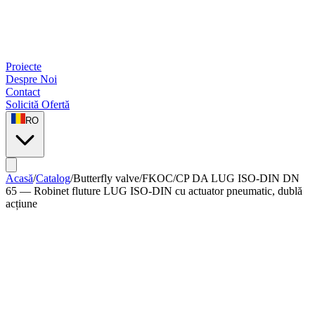
Proiecte
Despre Noi
Contact
Solicită Ofertă
RO
Acasă
/
Catalog
/
Butterfly valve
/
FKOC/CP DA LUG ISO-DIN DN
65 — Robinet fluture LUG ISO-DIN cu actuator pneumatic, dublă
acțiune