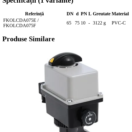
Specificații
(
1
variante
)
Referință
DN
d
PN
L
Greutate
Material
FKOLCDA075E /
65
75
10
-
3122 g
PVC-C
FKOLCDA075F
Produse Similare