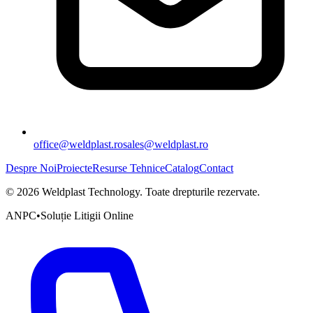
office@weldplast.ro
sales@weldplast.ro
Despre Noi
Proiecte
Resurse Tehnice
Catalog
Contact
©
2026
Weldplast Technology
.
Toate drepturile rezervate.
ANPC
•
Soluție Litigii Online