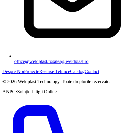
office@weldplast.ro
sales@weldplast.ro
Despre Noi
Proiecte
Resurse Tehnice
Catalog
Contact
©
2026
Weldplast Technology
.
Toate drepturile rezervate.
ANPC
•
Soluție Litigii Online