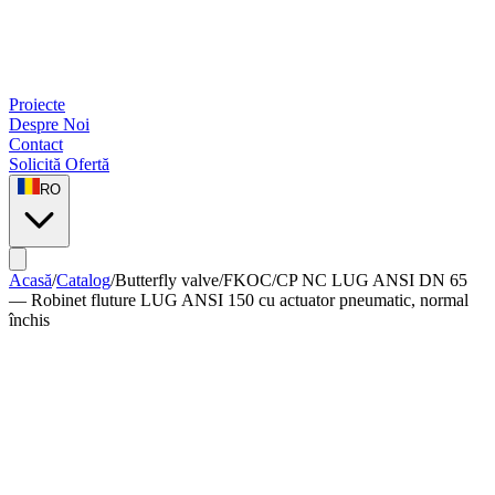
Proiecte
Despre Noi
Contact
Solicită Ofertă
RO
Acasă
/
Catalog
/
Butterfly valve
/
FKOC/CP NC LUG ANSI DN 65
— Robinet fluture LUG ANSI 150 cu actuator pneumatic, normal
închis