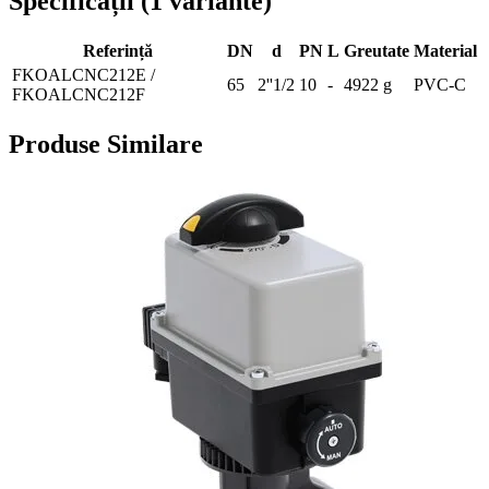
Specificații
(
1
variante
)
Referință
DN
d
PN
L
Greutate
Material
FKOALCNC212E /
65
2''1/2
10
-
4922 g
PVC-C
FKOALCNC212F
Produse Similare