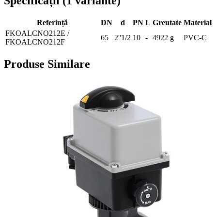
Specificații
(
1
variante
)
Referință
DN
d
PN
L
Greutate
Material
FKOALCNO212E /
65
2''1/2
10
-
4922 g
PVC-C
FKOALCNO212F
Produse Similare