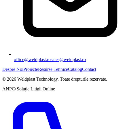
office@weldplast.ro
sales@weldplast.ro
Despre Noi
Proiecte
Resurse Tehnice
Catalog
Contact
©
2026
Weldplast Technology
.
Toate drepturile rezervate.
ANPC
•
Soluție Litigii Online