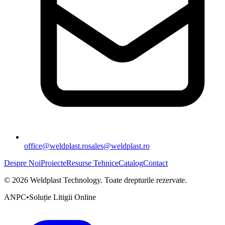
office@weldplast.ro
sales@weldplast.ro
Despre Noi
Proiecte
Resurse Tehnice
Catalog
Contact
©
2026
Weldplast Technology
.
Toate drepturile rezervate.
ANPC
•
Soluție Litigii Online