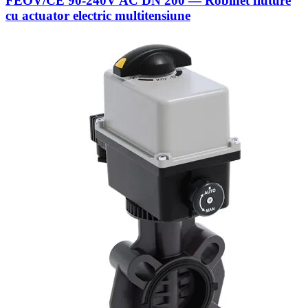
FEOV/CE 90-240V AC DN 200 — Robinet fluture
cu actuator electric multitensiune