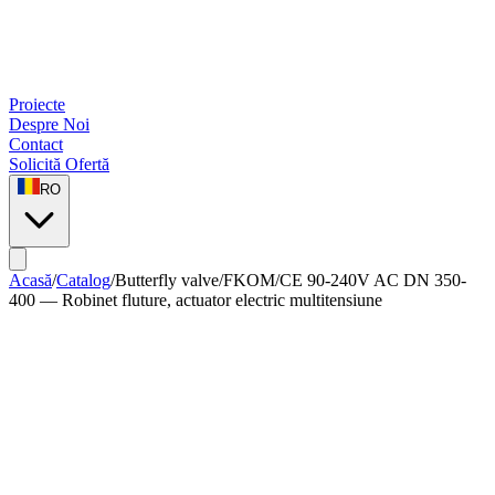
Proiecte
Despre Noi
Contact
Solicită Ofertă
RO
Acasă
/
Catalog
/
Butterfly valve
/
FKOM/CE 90-240V AC DN 350-
400 — Robinet fluture, actuator electric multitensiune