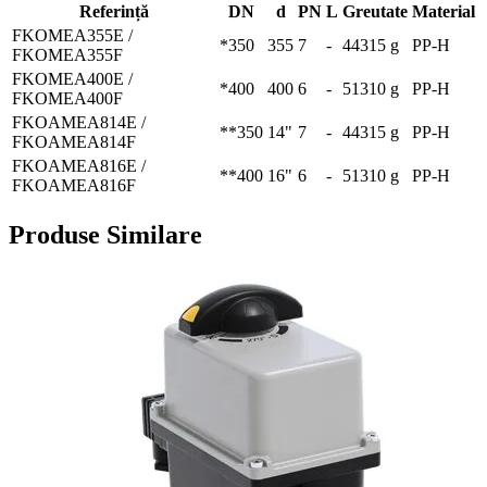
Referință
DN
d
PN
L
Greutate
Material
FKOMEA355E /
*350
355
7
-
44315 g
PP-H
FKOMEA355F
FKOMEA400E /
*400
400
6
-
51310 g
PP-H
FKOMEA400F
FKOAMEA814E /
**350
14"
7
-
44315 g
PP-H
FKOAMEA814F
FKOAMEA816E /
**400
16"
6
-
51310 g
PP-H
FKOAMEA816F
Produse Similare