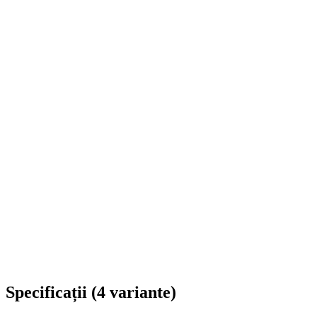
Livrare în toată România
Specificații
(
4
variante
)