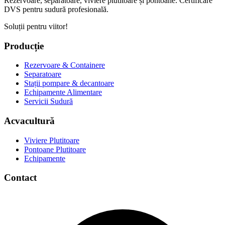
Rezervoare, separatoare, viviere plutitoare și pontoane. Certificare
DVS pentru sudură profesională.
Soluții pentru viitor!
Producție
Rezervoare & Containere
Separatoare
Stații pompare & decantoare
Echipamente Alimentare
Servicii Sudură
Acvacultură
Viviere Plutitoare
Pontoane Plutitoare
Echipamente
Contact