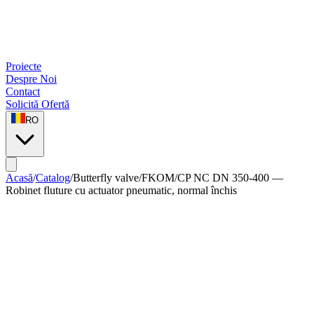
Proiecte
Despre Noi
Contact
Solicită Ofertă
RO
Acasă
/
Catalog
/
Butterfly valve
/
FKOM/CP NC DN 350-400 —
Robinet fluture cu actuator pneumatic, normal închis