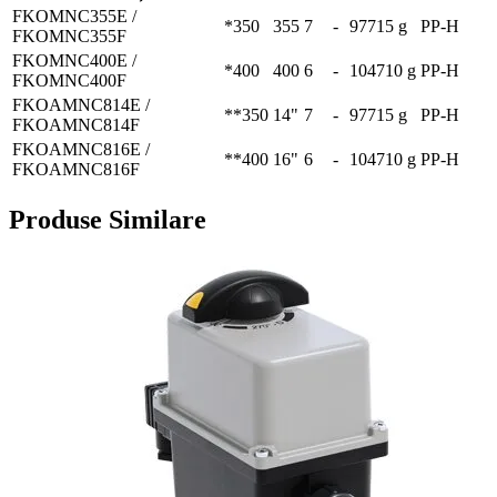
FKOMNC355E /
*350
355
7
-
97715 g
PP-H
FKOMNC355F
FKOMNC400E /
*400
400
6
-
104710 g
PP-H
FKOMNC400F
FKOAMNC814E /
**350
14"
7
-
97715 g
PP-H
FKOAMNC814F
FKOAMNC816E /
**400
16"
6
-
104710 g
PP-H
FKOAMNC816F
Produse Similare