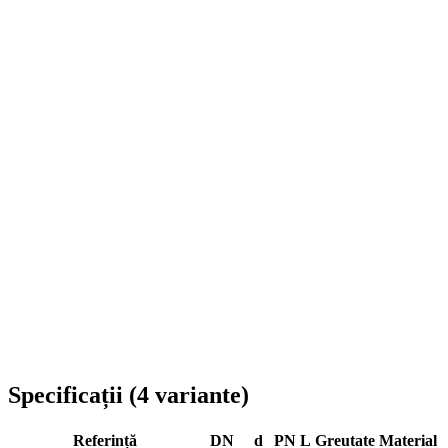
Livrare în toată România
Specificații
(
4
variante
)
Referință
DN
d
PN
L
Greutate
Material