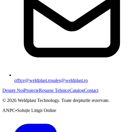
office@weldplast.ro
sales@weldplast.ro
Despre Noi
Proiecte
Resurse Tehnice
Catalog
Contact
©
2026
Weldplast Technology
.
Toate drepturile rezervate.
ANPC
•
Soluție Litigii Online