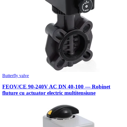
Butterfly valve
FEOV/CE 90-240V AC DN 40-100 — Robinet
fluture cu actuator electric multitensiune