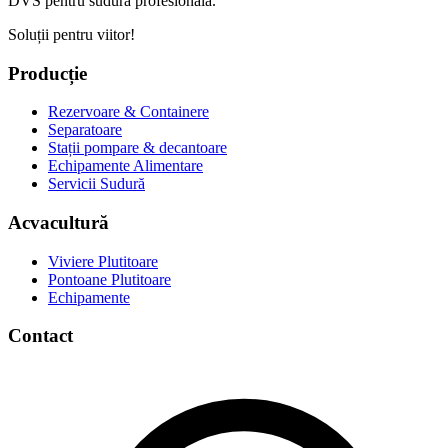
DVS pentru sudură profesională.
Soluții pentru viitor!
Producție
Rezervoare & Containere
Separatoare
Stații pompare & decantoare
Echipamente Alimentare
Servicii Sudură
Acvacultură
Viviere Plutitoare
Pontoane Plutitoare
Echipamente
Contact