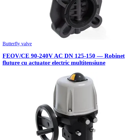
Butterfly valve
FEOV/CE 90-240V AC DN 125-150 — Robinet
fluture cu actuator electric multitensiune