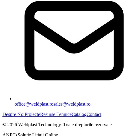
office@weldplast.ro
sales@weldplast.ro
Despre Noi
Proiecte
Resurse Tehnice
Catalog
Contact
©
2026
Weldplast Technology
.
Toate drepturile rezervate.
ANPC
•
Soluție Litigii Online