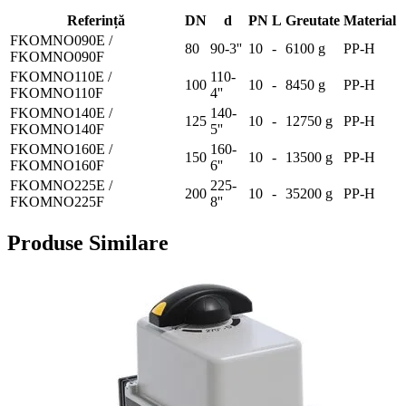
Referință
DN
d
PN
L
Greutate
Material
FKOMNO090E /
80
90-3''
10
-
6100 g
PP-H
FKOMNO090F
FKOMNO110E /
110-
100
10
-
8450 g
PP-H
FKOMNO110F
4''
FKOMNO140E /
140-
125
10
-
12750 g
PP-H
FKOMNO140F
5''
FKOMNO160E /
160-
150
10
-
13500 g
PP-H
FKOMNO160F
6''
FKOMNO225E /
225-
200
10
-
35200 g
PP-H
FKOMNO225F
8''
Produse Similare