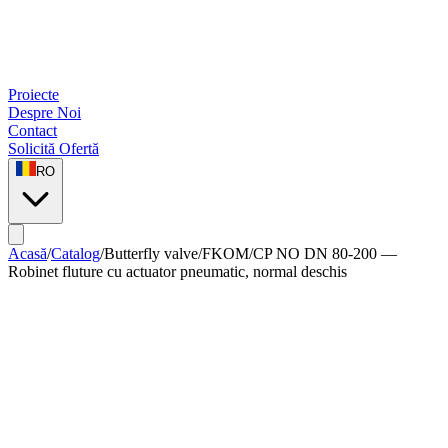
Proiecte
Despre Noi
Contact
Solicită Ofertă
RO
Acasă
/
Catalog
/
Butterfly valve
/
FKOM/CP NO DN 80-200 —
Robinet fluture cu actuator pneumatic, normal deschis