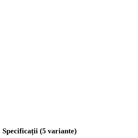
Livrare în toată România
Specificații
(
5
variante
)