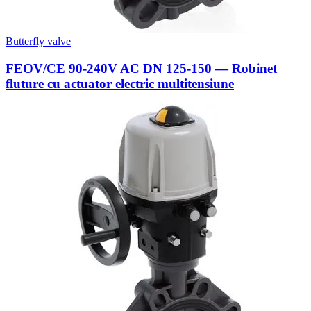
Butterfly valve
FEOV/CE 90-240V AC DN 125-150 — Robinet
fluture cu actuator electric multitensiune