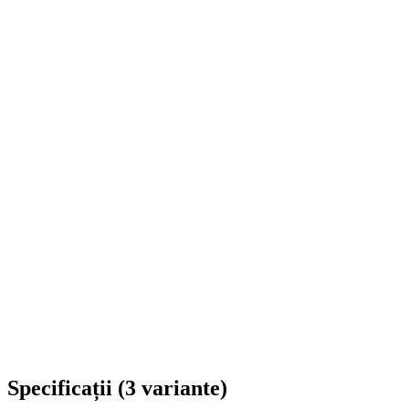
Livrare în toată România
Specificații
(
3
variante
)