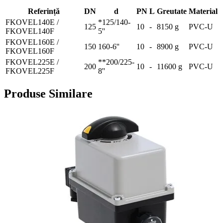
Referință
DN
d
PN
L
Greutate
Material
FKOVEL140E /
*125/140-
125
10
-
8150 g
PVC-U
FKOVEL140F
5''
FKOVEL160E /
150
160-6''
10
-
8900 g
PVC-U
FKOVEL160F
FKOVEL225E /
**200/225-
200
10
-
11600 g
PVC-U
FKOVEL225F
8''
Produse Similare