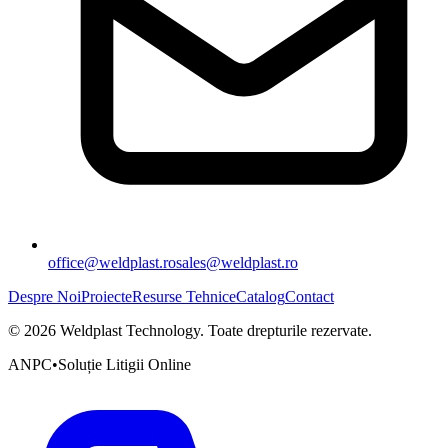
office@weldplast.ro
sales@weldplast.ro
Despre Noi
Proiecte
Resurse Tehnice
Catalog
Contact
©
2026
Weldplast Technology
.
Toate drepturile rezervate.
ANPC
•
Soluție Litigii Online