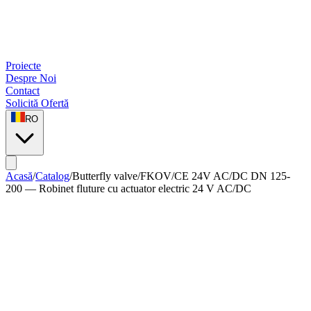
Proiecte
Despre Noi
Contact
Solicită Ofertă
RO
Acasă
/
Catalog
/
Butterfly valve
/
FKOV/CE 24V AC/DC DN 125-
200 — Robinet fluture cu actuator electric 24 V AC/DC