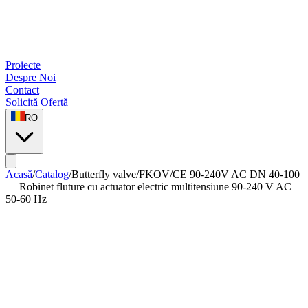
Proiecte
Despre Noi
Contact
Solicită Ofertă
RO
Acasă
/
Catalog
/
Butterfly valve
/
FKOV/CE 90-240V AC DN 40-100
— Robinet fluture cu actuator electric multitensiune 90-240 V AC
50-60 Hz