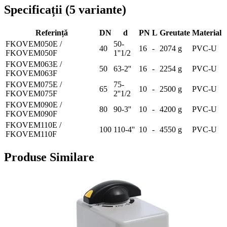
Specificații
(
5
variante
)
Referință
DN
d
PN
L
Greutate
Material
FKOVEM050E /
50-
40
16
-
2074 g
PVC-U
FKOVEM050F
1''1/2
FKOVEM063E /
50
63-2''
16
-
2254 g
PVC-U
FKOVEM063F
FKOVEM075E /
75-
65
10
-
2500 g
PVC-U
FKOVEM075F
2''1/2
FKOVEM090E /
80
90-3''
10
-
4200 g
PVC-U
FKOVEM090F
FKOVEM110E /
100
110-4''
10
-
4550 g
PVC-U
FKOVEM110F
Produse Similare