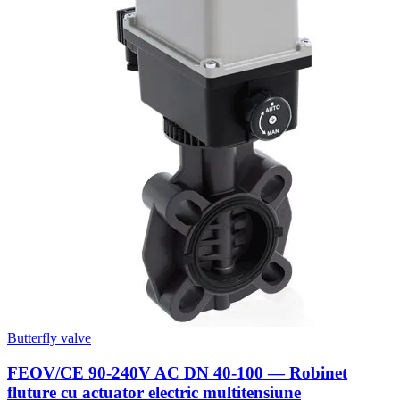
Butterfly valve
FEOV/CE 90-240V AC DN 40-100 — Robinet
fluture cu actuator electric multitensiune