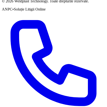
©
2026
Weldplast Technology
.
Toate drepturile rezervate.
ANPC
•
Soluție Litigii Online