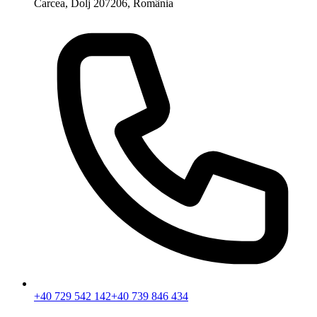
Carcea, Dolj 207206, România
+40 729 542 142
+40 739 846 434