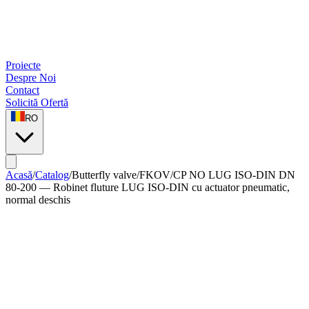
Proiecte
Despre Noi
Contact
Solicită Ofertă
RO
Acasă
/
Catalog
/
Butterfly valve
/
FKOV/CP NO LUG ISO-DIN DN
80-200 — Robinet fluture LUG ISO-DIN cu actuator pneumatic,
normal deschis