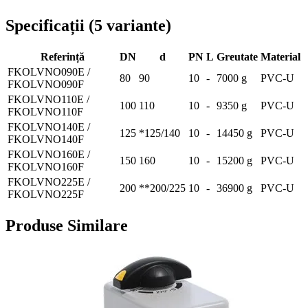
Specificații
(
5
variante
)
Referință
DN
d
PN
L
Greutate
Material
FKOLVNO090E /
80
90
10
-
7000 g
PVC-U
FKOLVNO090F
FKOLVNO110E /
100
110
10
-
9350 g
PVC-U
FKOLVNO110F
FKOLVNO140E /
125
*125/140
10
-
14450 g
PVC-U
FKOLVNO140F
FKOLVNO160E /
150
160
10
-
15200 g
PVC-U
FKOLVNO160F
FKOLVNO225E /
200
**200/225
10
-
36900 g
PVC-U
FKOLVNO225F
Produse Similare